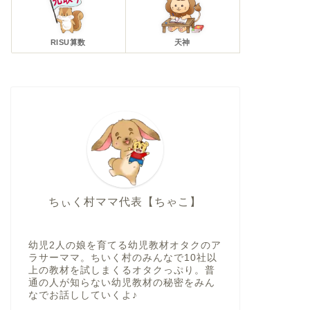
RISU算数
天神
ちぃく村ママ代表【ちゃこ】
幼児2人の娘を育てる幼児教材オタクのア
ラサーママ。ちいく村のみんなで10社以
上の教材を試しまくるオタクっぷり。普
通の人が知らない幼児教材の秘密をみん
なでお話ししていくよ♪