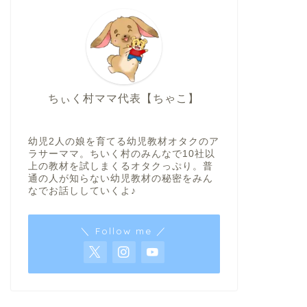
ちぃく村ママ代表【ちゃこ】
幼児2人の娘を育てる幼児教材オタクのア
ラサーママ。ちいく村のみんなで10社以
上の教材を試しまくるオタクっぷり。普
通の人が知らない幼児教材の秘密をみん
なでお話ししていくよ♪
＼ Follow me ／