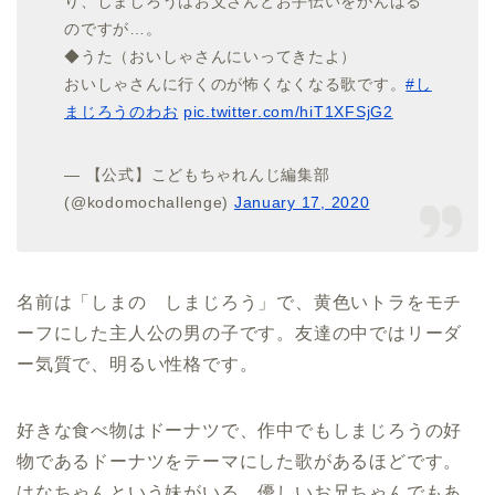
り、しまじろうはお父さんとお手伝いをがんばる
のですが…。
◆うた（おいしゃさんにいってきたよ）
おいしゃさんに行くのが怖くなくなる歌です。
#し
まじろうのわお
pic.twitter.com/hiT1XFSjG2
— 【公式】こどもちゃれんじ編集部
(@kodomochallenge)
January 17, 2020
名前は「しまの しまじろう」で、黄色いトラをモチ
ーフにした主人公の男の子です。友達の中ではリーダ
ー気質で、明るい性格です。
好きな食べ物はドーナツで、作中でもしまじろうの好
物であるドーナツをテーマにした歌があるほどです。
はなちゃんという妹がいる、優しいお兄ちゃんでもあ