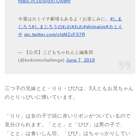
https://t.co/5yznTQA9Hf
今週はカミイチ劇場もあるよ！お楽しみに。
#しま
じろう
#しまじろうのわお
#わお
#shimajiro
#カミイ
チ
pic.twitter.com/cfsMZcFS7R
— 【公式】こどもちゃれんじ編集部
(@kodomochallenge)
June 7, 2019
三つ子の兄妹とと・りり・ぴぴは、3人ともお兄ちゃん
のとりっぴいに懐いています。
「りり」は女の子で頭に赤いリボンがついているので
見分けられます。「とと」と「ぴぴ」は男の子で、
「とと」は食いしん坊、「ぴぴ」はちゃっかりしてい