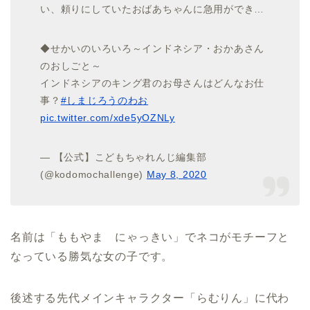
い、頼りにしていたおばあちゃんに急用ができ…
◆せかいのいろいろ～インドネシア・おかあさん
のおしごと～
インドネシアのキング君のお母さんはどんなお仕
事？
#しまじろうのわお
pic.twitter.com/xde5yOZNLy
— 【公式】こどもちゃれんじ編集部
(@kodomochallenge)
May 8, 2020
名前は「ももやま にゃっきい」でネコがモチーフと
なっている勝気な女の子です。
後述する先代メインキャラクター「らむりん」に代わ