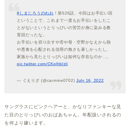
#しまじろうのわお
！第526話、今回はお手伝い回
ということで、これまで一度もお手伝いをしたこ
とがないというとりっぴいの苦労が身に染みる教
育回だったな。
お手伝いを切り出すや否や母・空野かなえから熱
や悪食を心配される信用の無さも著しかったし、
家族から見たとりっぴいは如何な存在なのか…。
pic.twitter.com/CKqlhbIzli
— ぐえりざ (@carmine0702)
July 16, 2022
サングラスにピンクヘアーと、かなりファンキーな見
た目のとりっぴいのおばあちゃん。年配扱いされるの
を何より嫌います。