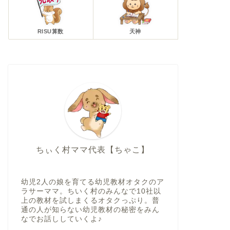
RISU算数
天神
ちぃく村ママ代表【ちゃこ】
幼児2人の娘を育てる幼児教材オタクのア
ラサーママ。ちいく村のみんなで10社以
上の教材を試しまくるオタクっぷり。普
通の人が知らない幼児教材の秘密をみん
なでお話ししていくよ♪