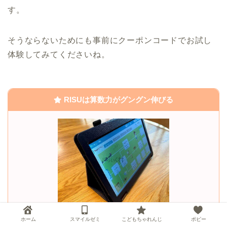
す。
そうならないためにも事前にクーポンコードでお試し
体験してみてくださいね。
RISUは算数力がグングン伸びる
RISU算数の特徴
ホーム
スマイルゼミ
こどもちゃれんじ
ポピー