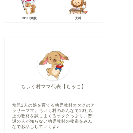
RISU算数
天神
ちぃく村ママ代表【ちゃこ】
幼児2人の娘を育てる幼児教材オタクのア
ラサーママ。ちいく村のみんなで10社以
上の教材を試しまくるオタクっぷり。普
通の人が知らない幼児教材の秘密をみん
なでお話ししていくよ♪