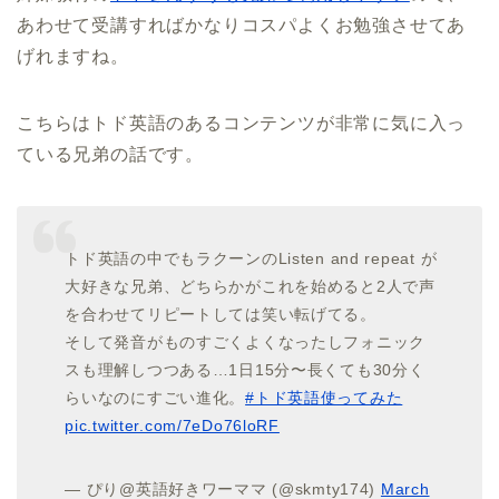
あわせて受講すればかなりコスパよくお勉強させてあ
げれますね。
こちらはトド英語のあるコンテンツが非常に気に入っ
ている兄弟の話です。
トド英語の中でもラクーンのListen and repeat が
大好きな兄弟、どちらかがこれを始めると2人で声
を合わせてリピートしては笑い転げてる。
そして発音がものすごくよくなったしフォニック
スも理解しつつある…1日15分〜長くても30分く
らいなのにすごい進化。
#トド英語使ってみた
pic.twitter.com/7eDo76loRF
— ぴり@英語好きワーママ (@skmty174)
March