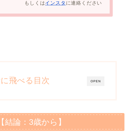
もしくは
インスタ
に連絡ください
所に飛べる目次
OPEN
【結論：3歳から】