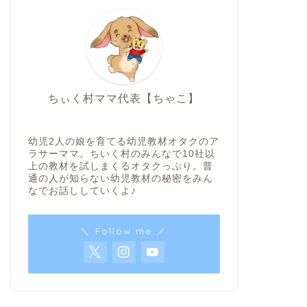
ちぃく村ママ代表【ちゃこ】
幼児2人の娘を育てる幼児教材オタクのア
ラサーママ。ちいく村のみんなで10社以
上の教材を試しまくるオタクっぷり。普
通の人が知らない幼児教材の秘密をみん
なでお話ししていくよ♪
＼ Follow me ／