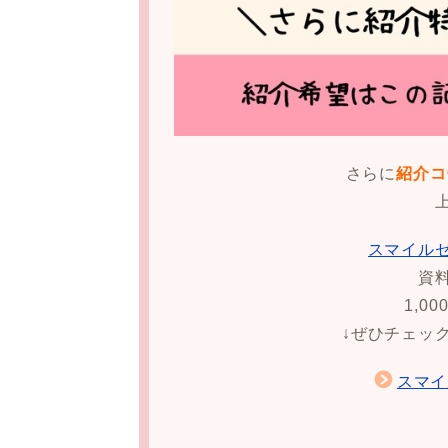
さらに
紹介コ
スマイル
資
1,0
↓ぜひチェッ
スマイ