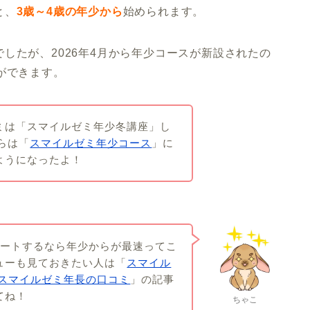
と、
3歳～4歳の年少から
始められます。
したが、2026年4月から年少コースが新設されたの
ができます。
ミは「スマイルゼミ年少冬講座」し
からは「
スマイルゼミ年少コース
」に
ようになったよ！
タートするなら年少からが最速ってこ
ューも見ておきたい人は「
スマイル
スマイルゼミ年長の口コミ
」の記事
てね！
ちゃこ