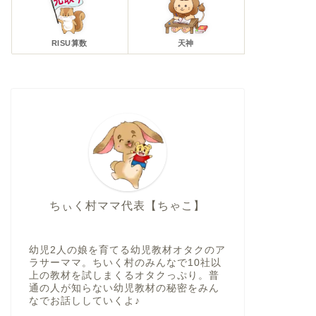
RISU算数
天神
ちぃく村ママ代表【ちゃこ】
幼児2人の娘を育てる幼児教材オタクのア
ラサーママ。ちいく村のみんなで10社以
上の教材を試しまくるオタクっぷり。普
通の人が知らない幼児教材の秘密をみん
なでお話ししていくよ♪