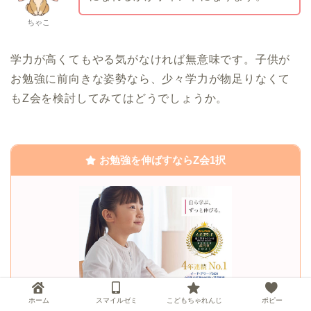
ちゃこ
学力が高くてもやる気がなければ無意味です。子供が
お勉強に前向きな姿勢なら、少々学力が物足りなくて
もZ会を検討してみてはどうでしょうか。
お勉強を伸ばすならZ会1択
ホーム
スマイルゼミ
こどもちゃれんじ
ポピー
Z会小学生コースの特徴