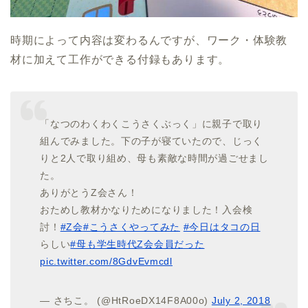
時期によって内容は変わるんですが、ワーク・体験教
材に加えて工作ができる付録もあります。
「なつのわくわくこうさくぶっく」に親子で取り
組んでみました。下の子が寝ていたので、じっく
りと2人で取り組め、母も素敵な時間が過ごせまし
た。
ありがとうZ会さん！
おためし教材かなりためになりました！入会検
討！
#Z会
#こうさくやってみた
#今日はタコの日
らしい
#母も学生時代Z会会員だった
pic.twitter.com/8GdvEvmcdl
— さちこ。 (@HtRoeDX14F8A00o)
July 2, 2018