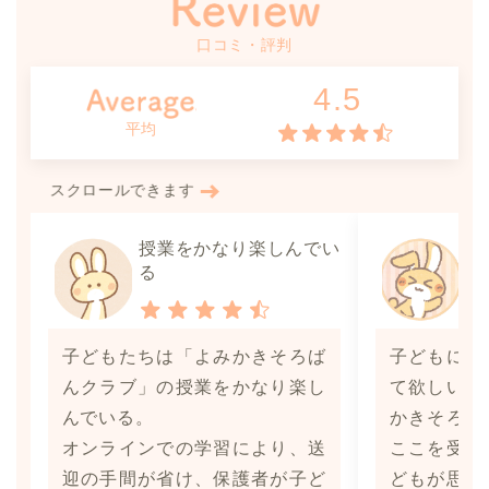
口コミ・評判
4.5
平均
スクロールできます
授業をかなり楽しんでい
思
る
子どもたちは「よみかきそろば
子どもに気
んクラブ」の授業をかなり楽し
て欲しいと
んでいる。
かきそろば
オンラインでの学習により、送
ここを受講
迎の手間が省け、保護者が子ど
どもが思っ