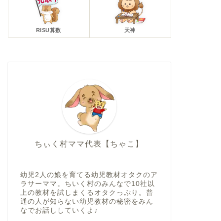
RISU算数
天神
ちぃく村ママ代表【ちゃこ】
幼児2人の娘を育てる幼児教材オタクのア
ラサーママ。ちいく村のみんなで10社以
上の教材を試しまくるオタクっぷり。普
通の人が知らない幼児教材の秘密をみん
なでお話ししていくよ♪