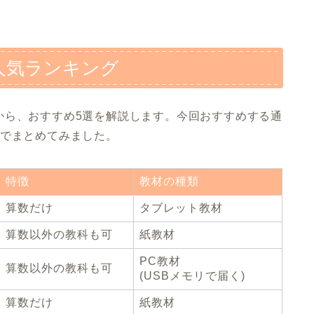
人気ランキング
から、おすすめ5選を解説します。今回おすすめする通
式でまとめてみました。
特徴
教材の種類
算数だけ
タブレット教材
算数以外の教科も可
紙教材
PC教材
算数以外の教科も可
(USBメモリで届く)
算数だけ
紙教材