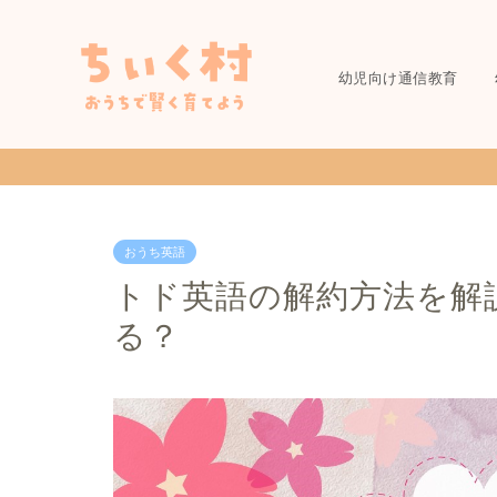
幼児向け通信教育
おうち英語
トド英語の解約方法を解
る？