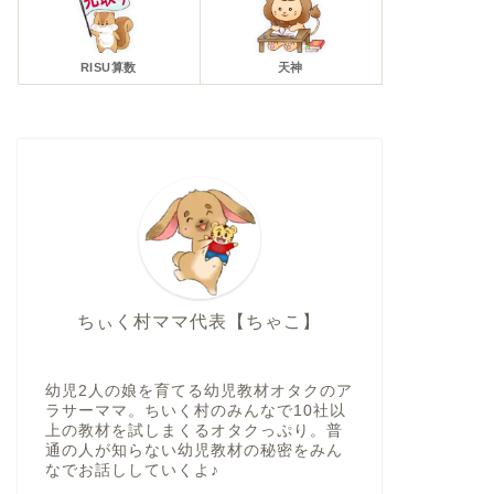
RISU算数
天神
ちぃく村ママ代表【ちゃこ】
幼児2人の娘を育てる幼児教材オタクのア
ラサーママ。ちいく村のみんなで10社以
上の教材を試しまくるオタクっぷり。普
通の人が知らない幼児教材の秘密をみん
なでお話ししていくよ♪