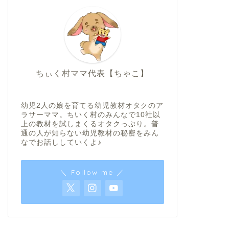
ちぃく村ママ代表【ちゃこ】
幼児2人の娘を育てる幼児教材オタクのア
ラサーママ。ちいく村のみんなで10社以
上の教材を試しまくるオタクっぷり。普
通の人が知らない幼児教材の秘密をみん
なでお話ししていくよ♪
＼ Follow me ／