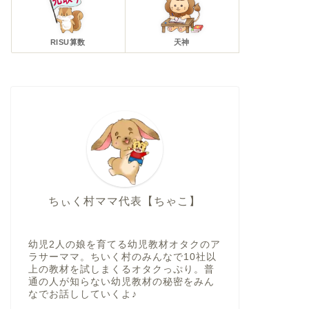
RISU算数
天神
ちぃく村ママ代表【ちゃこ】
幼児2人の娘を育てる幼児教材オタクのア
ラサーママ。ちいく村のみんなで10社以
上の教材を試しまくるオタクっぷり。普
通の人が知らない幼児教材の秘密をみん
なでお話ししていくよ♪