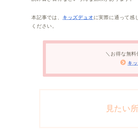
本記事では、
キッズデュオ
に実際に通って感
ください。
＼お得な無料
キッ
見たい