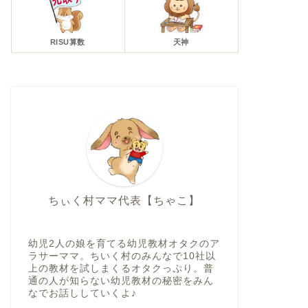
RISU算数
天神
ちぃく村ママ代表【ちゃこ】
幼児2人の娘を育てる幼児教材オタクのア
ラサーママ。ちいく村のみんなで10社以
上の教材を試しまくるオタクっぷり。普
通の人が知らない幼児教材の秘密をみん
なでお話ししていくよ♪