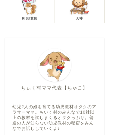
RISU算数
天神
ちぃく村ママ代表【ちゃこ】
幼児2人の娘を育てる幼児教材オタクのア
ラサーママ。ちいく村のみんなで10社以
上の教材を試しまくるオタクっぷり。普
通の人が知らない幼児教材の秘密をみん
なでお話ししていくよ♪