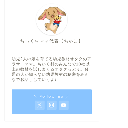
ちぃく村ママ代表【ちゃこ】
幼児2人の娘を育てる幼児教材オタクのア
ラサーママ。ちいく村のみんなで10社以
上の教材を試しまくるオタクっぷり。普
通の人が知らない幼児教材の秘密をみん
なでお話ししていくよ♪
＼ Follow me ／