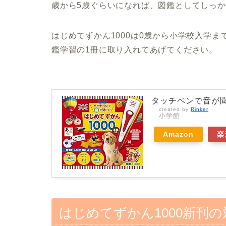
歳から5歳ぐらいになれば、図鑑としてしっ
はじめてずかん1000は0歳から小学校入学
鑑学習の1冊に取り入れてあげてください。
タッチペンで音が聞け
created by
Rinker
小学館
Amazon
楽
はじめてずかん1000新刊