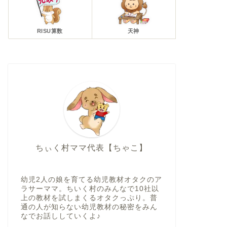
RISU算数
天神
ちぃく村ママ代表【ちゃこ】
幼児2人の娘を育てる幼児教材オタクのア
ラサーママ。ちいく村のみんなで10社以
上の教材を試しまくるオタクっぷり。普
通の人が知らない幼児教材の秘密をみん
なでお話ししていくよ♪