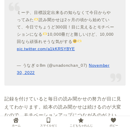
ミーテ、目標設定出来るの知らなくて今日からや
ってみた
読み聞かせは2ヶ月の頃から始めてい
て、今日でちょうど300回！目に見えるとモチベー
ションになる
10,000冊だと難しいけど、10,000
回なら頑張れそうな気がする
pic.twitter.com/a1kKRSYBYE
— うなぎ☺︎8m (@unadonchan_07)
November
30, 2022
記録を付けていると毎日の読み聞かせの努力が目に見
えてわかります。絵本の読み聞かせは続けるのが大変
なので、モチベーションアップにつながるのがよい、
という意見ですね。
ホーム
スマイルゼミ
こどもちゃれんじ
ポピー