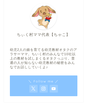
ちぃく村ママ代表【ちゃこ】
幼児2人の娘を育てる幼児教材オタクのア
ラサーママ。ちいく村のみんなで10社以
上の教材を試しまくるオタクっぷり。普
通の人が知らない幼児教材の秘密をみん
なでお話ししていくよ♪
＼ Follow me ／