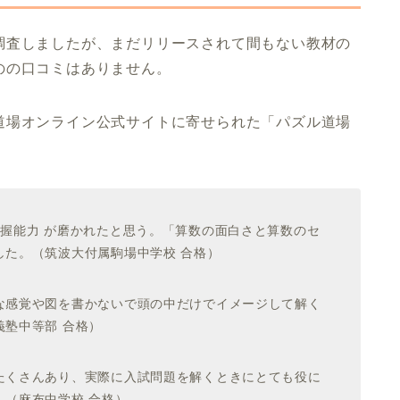
調査しましたが、まだリリースされて間もない教材の
のの口コミはありません。
道場オンライン公式サイトに寄せられた「パズル道場
。
握能力 が磨かれたと思う。「算数の面白さと算数のセ
した。（筑波大付属駒場中学校 合格）
な感覚や図を書かないで頭の中だけでイメージして解く
塾中等部 合格）
たくさんあり、実際に入試問題を解くときにとても役に
（麻布中学校 合格）