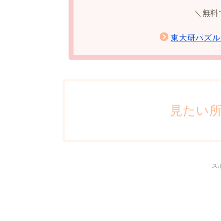
＼無料
東大研パズル
見たい
ス