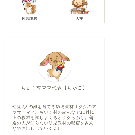
RISU算数
天神
ちぃく村ママ代表【ちゃこ】
幼児2人の娘を育てる幼児教材オタクのア
ラサーママ。ちいく村のみんなで10社以
上の教材を試しまくるオタクっぷり。普
通の人が知らない幼児教材の秘密をみん
なでお話ししていくよ♪