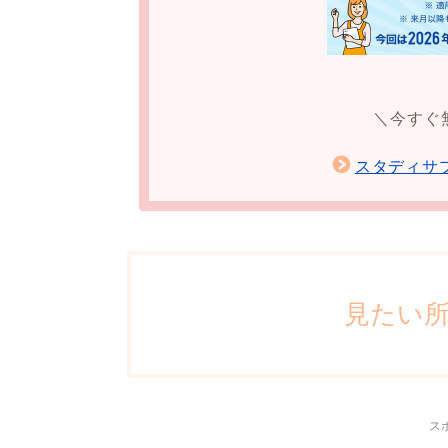
＼今すぐ
スタディサ
見たい
ス