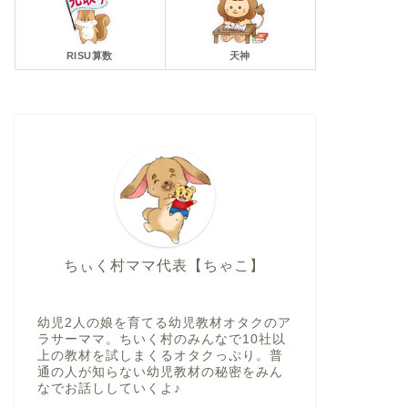
RISU算数
天神
ちぃく村ママ代表【ちゃこ】
幼児2人の娘を育てる幼児教材オタクのア
ラサーママ。ちいく村のみんなで10社以
上の教材を試しまくるオタクっぷり。普
通の人が知らない幼児教材の秘密をみん
なでお話ししていくよ♪