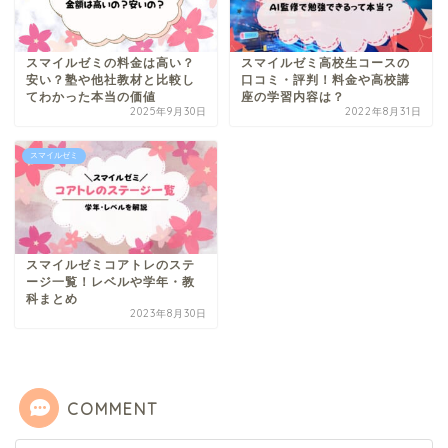
スマイルゼミの料金は高い？
スマイルゼミ高校生コースの
安い？塾や他社教材と比較し
口コミ・評判！料金や高校講
てわかった本当の価値
座の学習内容は？
2025年9月30日
2022年8月31日
スマイルゼミ
スマイルゼミコアトレのステ
ージ一覧！レベルや学年・教
科まとめ
2023年8月30日
COMMENT