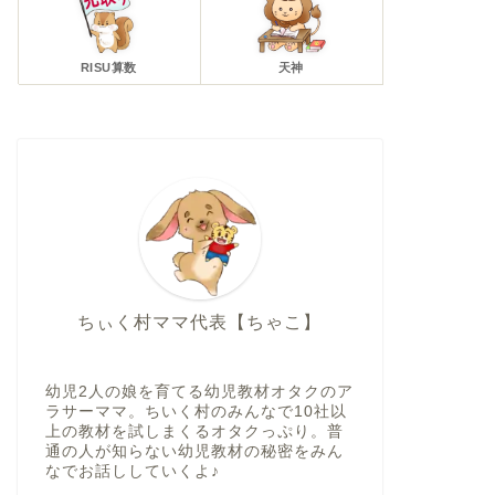
RISU算数
天神
ちぃく村ママ代表【ちゃこ】
幼児2人の娘を育てる幼児教材オタクのア
ラサーママ。ちいく村のみんなで10社以
上の教材を試しまくるオタクっぷり。普
通の人が知らない幼児教材の秘密をみん
なでお話ししていくよ♪