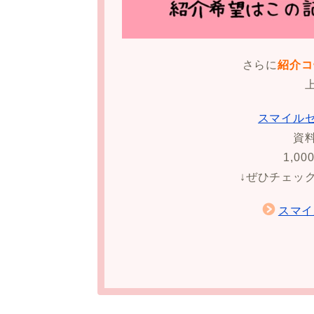
さらに
紹介コ
スマイル
資
1,0
↓ぜひチェッ
スマイ