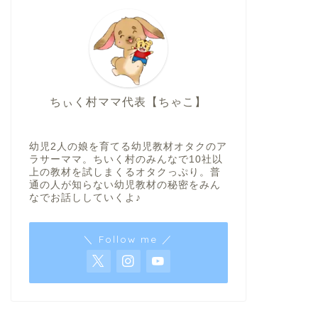
ちぃく村ママ代表【ちゃこ】
幼児2人の娘を育てる幼児教材オタクのア
ラサーママ。ちいく村のみんなで10社以
上の教材を試しまくるオタクっぷり。普
通の人が知らない幼児教材の秘密をみん
なでお話ししていくよ♪
＼ Follow me ／