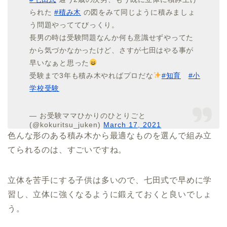
られた
#積み木
の図をみて同じように積みましょ
う問題やっててびっくり。
長男の時は受験問題なんか何も意識せずやってた
から気づかなかったけど、さすが七田はやる事が
早いなぁと思った
受験まで3年も積み木やればプロだな
#知育
#小
学校受験
— お受験ママひかりのひとりごと
(@kokuritsu_juken)
March 17, 2021
色んな形のある積み木から最適なものを選んで組み立
てられるのは、すごいですね。
立体を苦手にする子供は多いので、七田式で早めに学
習し、立体に強くなるように鍛えておくと良いでしょ
う。