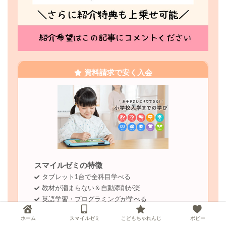
資料請求で安く入会
スマイルゼミの特徴
タブレット1台で全科目学べる
教材が溜まらない＆自動添削が楽
英語学習・プログラミングが学べる
＼キャンペーンコードを貰おう／
ホーム
スマイルゼミ
こどもちゃれんじ
ポピー