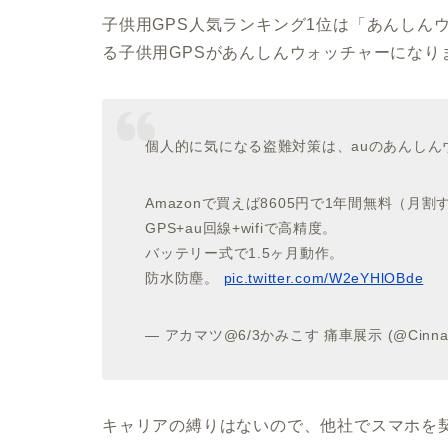
子供用GPS人気ランキング1位は「あんしん
る子供用GPSがあんしんウォッチャーになり
個人的に気になる盗難対策は、auのあんしん
Amazonで買えば8605円で1年間無料（月割
GPS+au回線+wifiで高精度。
バッテリー式で1.5ヶ月動作。
防水防塵。
pic.twitter.com/W2eYHlOBde
— アカマツ@6/3かみこす 痛車展示 (@Cinna
キャリアの縛りはないので、他社でスマホを