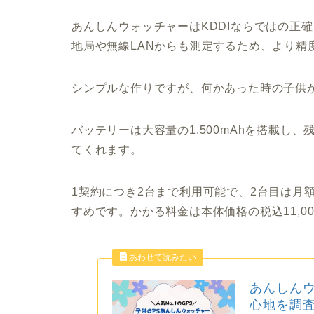
あんしんウォッチャーはKDDIならではの正
地局や無線LANからも測定するため、より精
シンプルな作りですが、何かあった時の子供
バッテリーは大容量の1,500mAhを搭載し
てくれます。
1契約につき2台まで利用可能で、2台目は月
すめです。かかる料金は本体価格の税込11,0
あんしん
心地を調