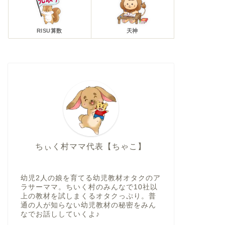
RISU算数
天神
ちぃく村ママ代表【ちゃこ】
幼児2人の娘を育てる幼児教材オタクのア
ラサーママ。ちいく村のみんなで10社以
上の教材を試しまくるオタクっぷり。普
通の人が知らない幼児教材の秘密をみん
なでお話ししていくよ♪