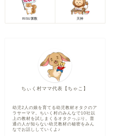
RISU算数
天神
ちぃく村ママ代表【ちゃこ】
幼児2人の娘を育てる幼児教材オタクのア
ラサーママ。ちいく村のみんなで10社以
上の教材を試しまくるオタクっぷり。普
通の人が知らない幼児教材の秘密をみん
なでお話ししていくよ♪