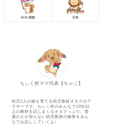
RISU算数
天神
ちぃく村ママ代表【ちゃこ】
幼児2人の娘を育てる幼児教材オタクのア
ラサーママ。ちいく村のみんなで10社以
上の教材を試しまくるオタクっぷり。普
通の人が知らない幼児教材の秘密をみん
なでお話ししていくよ♪