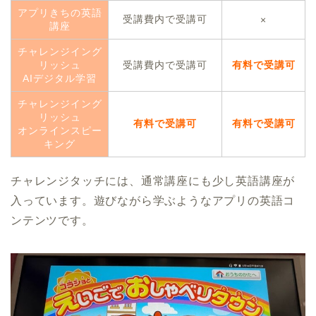
アプリきちの英語
受講費内で受講可
×
講座
チャレンジイング
リッシュ
受講費内で受講可
有料で受講可
AIデジタル学習
チャレンジイング
リッシュ
有料で受講可
有料で受講可
オンラインスピー
キング
チャレンジタッチには、通常講座にも少し英語講座が
入っています。遊びながら学ぶようなアプリの英語コ
ンテンツです。