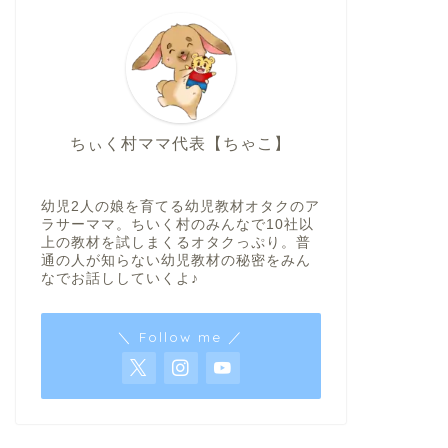
ちぃく村ママ代表【ちゃこ】
幼児2人の娘を育てる幼児教材オタクのア
ラサーママ。ちいく村のみんなで10社以
上の教材を試しまくるオタクっぷり。普
通の人が知らない幼児教材の秘密をみん
なでお話ししていくよ♪
＼ Follow me ／