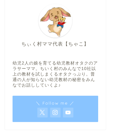
ちぃく村ママ代表【ちゃこ】
幼児2人の娘を育てる幼児教材オタクのア
ラサーママ。ちいく村のみんなで10社以
上の教材を試しまくるオタクっぷり。普
通の人が知らない幼児教材の秘密をみん
なでお話ししていくよ♪
＼ Follow me ／