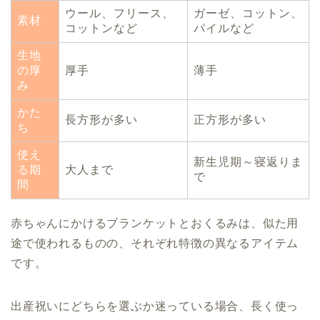
ウール、フリース、
ガーゼ、コットン、
素材
コットンなど
パイルなど
生地
の厚
厚手
薄手
み
かた
長方形が多い
正方形が多い
ち
使え
新生児期～寝返りま
る期
大人まで
で
間
赤ちゃんにかけるブランケットとおくるみは、似た用
途で使われるものの、それぞれ特徴の異なるアイテム
です。
出産祝いにどちらを選ぶか迷っている場合、長く使っ