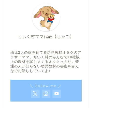
ちぃく村ママ代表【ちゃこ】
幼児2人の娘を育てる幼児教材オタクのア
ラサーママ。ちいく村のみんなで10社以
上の教材を試しまくるオタクっぷり。普
通の人が知らない幼児教材の秘密をみん
なでお話ししていくよ♪
＼ Follow me ／